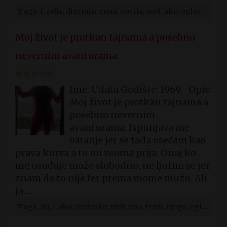
Tags: i, zelis, din/min, cena, opcija, zovi, ako, oglasi, zena, njega
Moj život je protkan tajnama a posebno
nevernim avanturama
Ime: Udata Godište: 1969. Opis:
Moj život je protkan tajnama a
posebno nevernim
avanturama. Ispunjava me
varanje jer se tada osećam kao
prava kurva a to mi veoma prija. Onaj ko
me osuđuje može slobodno, ne ljutim se jer
znam da to nije fer prema mome mužu. Ali
ja…
Tags: da, i, ako, matorke, milf, ona, trazi, njega, oglasi, jebanje