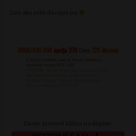
Zovi ako zelis da cujes jos
0906/400-096
opcija 370
Cena
120
din/min
Da me pozoveš klikni na dugme: