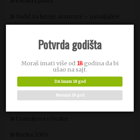
Fatalna plava
Vodič za letnje avanture – nevaljalice
more i seks!
Potvrda godišta
Alternativna Nensi
trans kurvetina!
Moraš imati više od
18
godina da bi
ušao na sajt.
Prevelik za pušenje? – kurve beograd
DA imam 18 god
znaju 5 savršenih tehnika
Nemam 18 god
Tatijana mlada mama
Usamljena u braku
Bucka 2005.