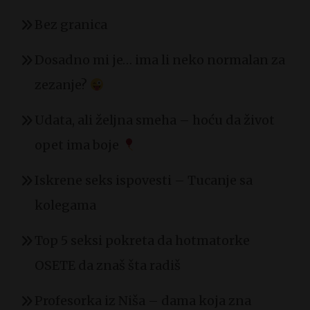
Bez granica
Dosadno mi je… ima li neko normalan za
zezanje?
Udata, ali željna smeha – hoću da život
opet ima boje
Iskrene seks ispovesti – Tucanje sa
kolegama
Top 5 seksi pokreta da hotmatorke
OSETE da znaš šta radiš
Profesorka iz Niša – dama koja zna