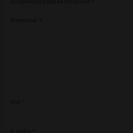
Neophodna polja su označena
*
Komentar
*
Ime
*
E-pošta
*