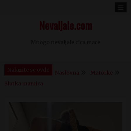
Skip
to
Nevaljale.com
content
Mnogo nevaljale cica mace
Nalazite se ovde
Naslovna
Matorke
Slatka mamica