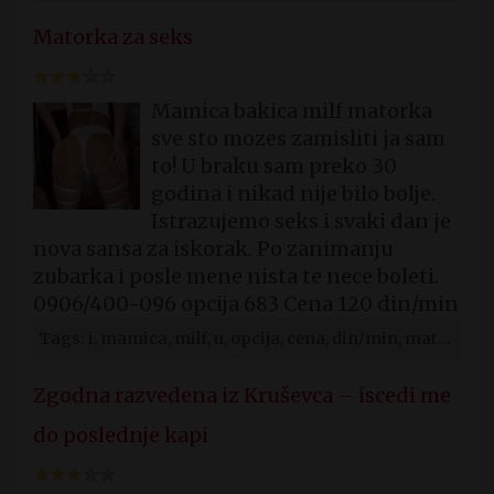
Matorka za seks
Mamica bakica milf matorka
sve sto mozes zamisliti ja sam
to! U braku sam preko 30
godina i nikad nije bilo bolje.
Istrazujemo seks i svaki dan je
nova sansa za iskorak. Po zanimanju
zubarka i posle mene nista te nece boleti.
0906/400-096 opcija 683 Cena 120 din/min
Tags: i, mamica, milf, u, opcija, cena, din/min, matorke, sex, pirot
Zgodna razvedena iz Kruševca – iscedi me
do poslednje kapi