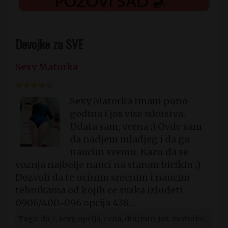
Devojke za SVE
Sexy Matorka
Sexy Matorka Imam puno
godina i jos vise iskustva.
Udata sam, verna ;) Ovde sam
da nadjem mladjeg i da ga
naucim svemu. Kazu da se
voznja najbolje nauci na starom biciklu ;)
Dozvoli da te ucinim srecnim i naucim
tehnikama od kojih ce svaka izludeti
0906/400-096 opcija 438…
Tags: da, i, sexy, opcija, cena, din/min, jos, matorke, ona, trazi