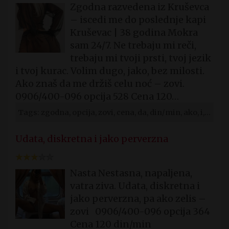
Zgodna razvedena iz Kruševca
– iscedi me do poslednje kapi
Kruševac | 38 godina Mokra
sam 24/7. Ne trebaju mi reči,
trebaju mi tvoji prsti, tvoj jezik
i tvoj kurac. Volim dugo, jako, bez milosti.
Ako znaš da me držiš celu noć – zovi.
0906/400-096 opcija 528 Cena 120…
Tags: zgodna, opcija, zovi, cena, da, din/min, ako, i, sex, oglasi
Udata, diskretna i jako perverzna
Nasta Nestasna, napaljena,
vatra ziva. Udata, diskretna i
jako perverzna, pa ako zelis –
zovi 0906/400-096 opcija 364
Cena 120 din/min