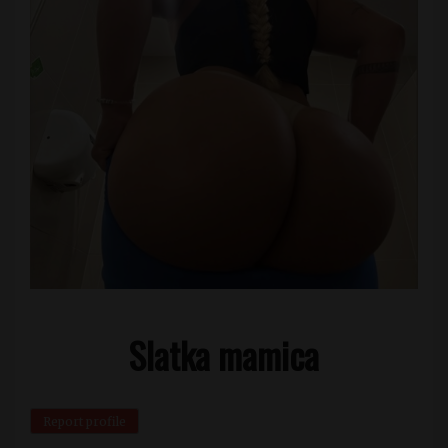
Slatka mamica
Report profile