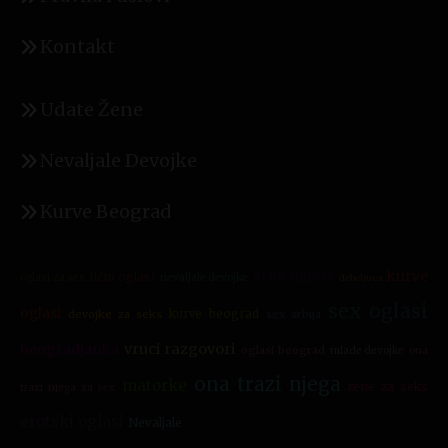
Kontakt
Udate Žene
Nevaljale Devojke
Kurve Beograd
seks oglasi
kurve
lični oglasi
oglasi za sex
nevaljale devojke
debeljuca
sex oglasi
oglasi
devojke za seks
kurve beograd
sex srbija
beogradjanka
vruci razgovori
oglasi beograd
mlade devojke
ona
ona trazi njega
matorke
zene za seks
trazi njega za sex
erotski oglasi
Nevaljale