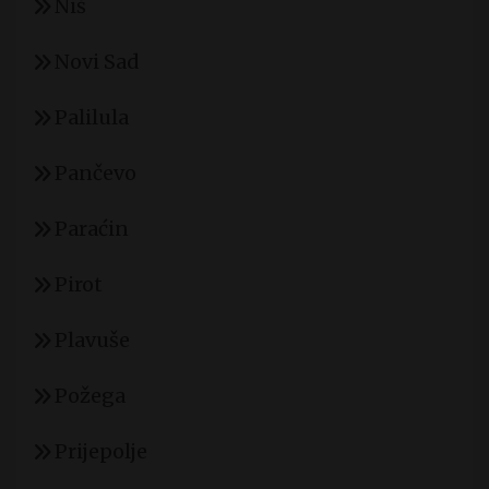
Niš
Novi Sad
Palilula
Pančevo
Paraćin
Pirot
Plavuše
Požega
Prijepolje