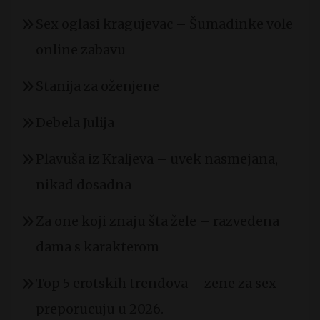
Sex oglasi kragujevac – Šumadinke vole
online zabavu
Stanija za oženjene
Debela Julija
Plavuša iz Kraljeva – uvek nasmejana,
nikad dosadna
Za one koji znaju šta žele – razvedena
dama s karakterom
Top 5 erotskih trendova – zene za sex
preporucuju u 2026.