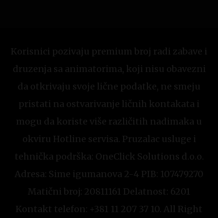
Korisnici pozivaju premium broj radi zabave i
druzenja sa animatorima, koji nisu obavezni
da otkrivaju svoje lične podatke, ne smeju
pristati na ostvarivanje ličnih kontakata i
mogu da koriste više različitih nadimaka u
okviru Hotline servisa. Pruzalac usluge i
tehnička podrška: OneClick Solutions d.o.o.
Adresa: Sime igumanova 2-4 PIB: 107479270
Matični broj: 20811161 Delatnost: 6201
Kontakt telefon: +381 11 207 37 10. All Right