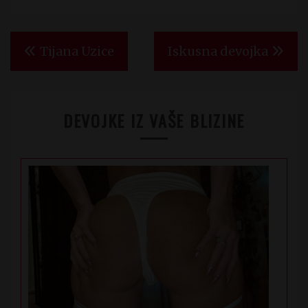
Kretanje
Tijana Uzice
Iskusna devojka
članka
DEVOJKE IZ VAŠE BLIZINE