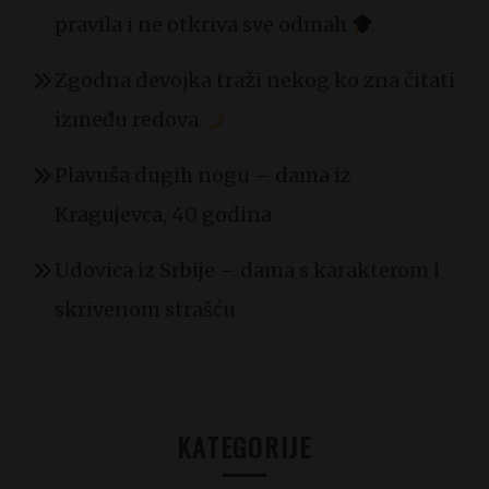
pravila i ne otkriva sve odmah
Zgodna devojka traži nekog ko zna čitati
između redova
Plavuša dugih nogu – dama iz
Kragujevca, 40 godina
Udovica iz Srbije – dama s karakterom i
skrivenom strašću
KATEGORIJE