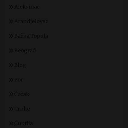
Aleksinac
Arandjelovac
Bačka Topola
Beograd
Blog
Bor
Čačak
Crnke
Ćuprija