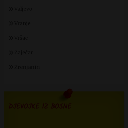
Valjevo
Vranje
Vršac
Zaječar
Zrenjanin
DJEVOJKE IZ BOSNE