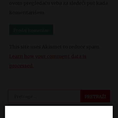
ovom pregledaču veba za sledeći put kada
komentarišem.
This site uses Akismet to reduce spam.
Learn how your comment data is
processed.
Pretraga
za: