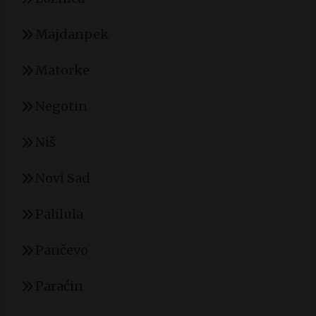
Majdanpek
Matorke
Negotin
Niš
Novi Sad
Palilula
Pančevo
Paraćin