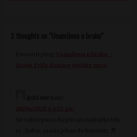
2 thoughts on “
Usamljena u braku
”
Povratni ping:
Usamljena u braku -
Incest Priče domace erotske price
ljubi sav
kaže:
08/06/2026 u 6:02 pm
Ne volim puno da pricam,najradije bih
te…ljubio ,mazio,jebao do besvesti…!!!