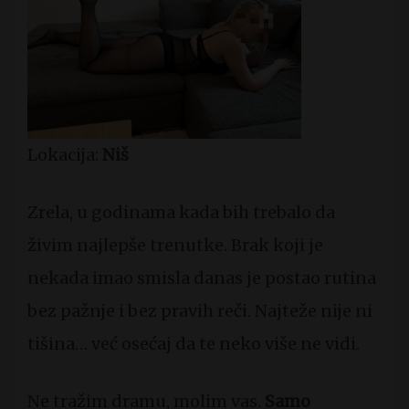
Lokacija:
Niš
Zrela, u godinama kada bih trebalo da
živim najlepše trenutke. Brak koji je
nekada imao smisla danas je postao rutina
bez pažnje i bez pravih reči. Najteže nije ni
tišina… već osećaj da te neko više ne vidi.
Ne tražim dramu, molim vas.
Samo