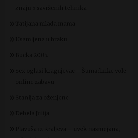
znaju 5 savršenih tehnika
Tatijana mlada mama
Usamljena u braku
Bucka 2005.
Sex oglasi kragujevac – Šumadinke vole
online zabavu
Stanija za oženjene
Debela Julija
Plavuša iz Kraljeva – uvek nasmejana,