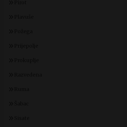
Pirot
Plavuše
Požega
Prijepolje
Prokuplje
Razvedena
Ruma
Šabac
Sisate