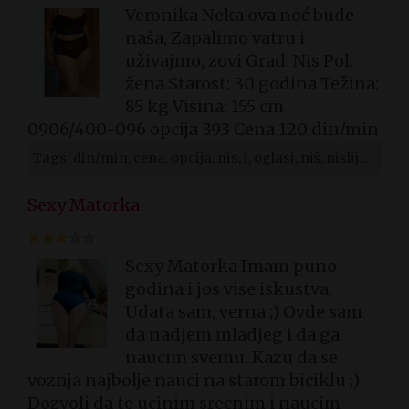
Veronika Neka ova noć bude
naša, Zapalimo vatru i
uživajmo, zovi Grad: Nis Pol:
žena Starost: 30 godina Težina:
85 kg Visina: 155 cm
0906/400-096 opcija 393 Cena 120 din/min
Tags: din/min, cena, opcija, nis, i, oglasi, niš, nislijka, ona, trazi
Sexy Matorka
Sexy Matorka Imam puno
godina i jos vise iskustva.
Udata sam, verna ;) Ovde sam
da nadjem mladjeg i da ga
naucim svemu. Kazu da se
voznja najbolje nauci na starom biciklu ;)
Dozvoli da te ucinim srecnim i naucim