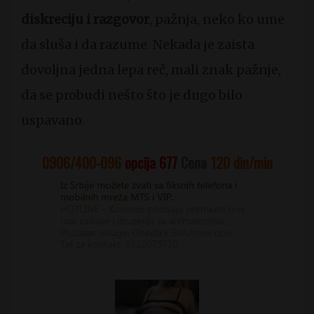
diskreciju i razgovor
, pažnja, neko ko ume
da sluša i da razume. Nekada je zaista
dovoljna jedna lepa reč, mali znak pažnje,
da se probudi nešto što je dugo bilo
uspavano.
0906/400-096
opcija 677
Cena
120
din/min