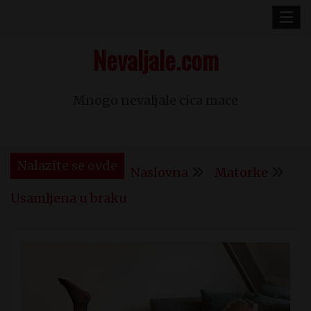
Skip
to
Nevaljale.com
content
Mnogo nevaljale cica mace
Nalazite se ovde
Naslovna
Matorke
Usamljena u braku