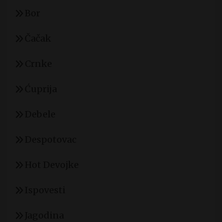
Bor
Čačak
Crnke
Ćuprija
Debele
Despotovac
Hot Devojke
Ispovesti
Jagodina