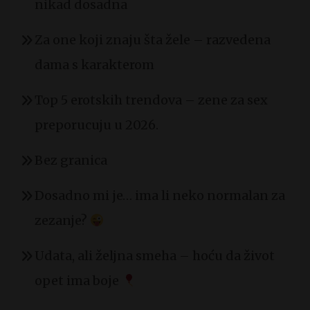
nikad dosadna
Za one koji znaju šta žele – razvedena
dama s karakterom
Top 5 erotskih trendova – zene za sex
preporucuju u 2026.
Bez granica
Dosadno mi je… ima li neko normalan za
zezanje?
Udata, ali željna smeha – hoću da život
opet ima boje