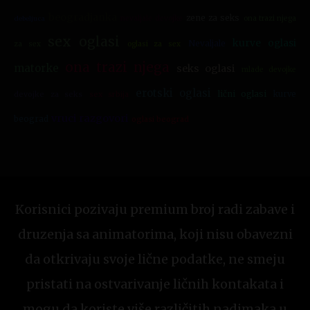
beogradjanka
zene za seks
nevaljale devojke
ona trazi njega
debeljuca
sex oglasi
kurve oglasi
Nevaljale
za sex
oglasi za sex
ona trazi njega
matorke
seks oglasi
mlade devojke
erotski oglasi
lični oglasi
devojke za seks
sex srbija
kurve
vruci razgovori
beograd
oglasi beograd
Korisnici pozivaju premium broj radi zabave i
druzenja sa animatorima, koji nisu obavezni
da otkrivaju svoje lične podatke, ne smeju
pristati na ostvarivanje ličnih kontakata i
mogu da koriste više različitih nadimaka u