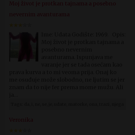
Moj život je protkan tajnama a posebno
nevernim avanturama
Ime: Udata Godište: 1969. Opis:
Moj život je protkan tajnama a
posebno nevernim
avanturama. Ispunjava me
varanje jer se tada osećam kao
prava kurva a to mi veoma prija. Onaj ko
me osuđuje može slobodno, ne ljutim se jer
znam da to nije fer prema mome mužu. Ali
ja…
Tags: da, i, ne, se, je, udate, matorke, ona, trazi, njega
Veronika