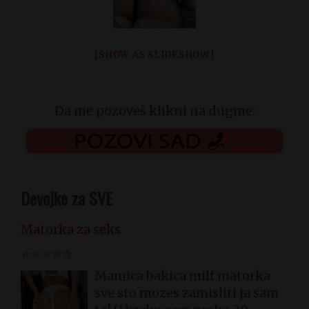
[SHOW AS SLIDESHOW]
Da me pozoveš klikni na dugme:
Devojke za SVE
Matorka za seks
Mamica bakica milf matorka
sve sto mozes zamisliti ja sam