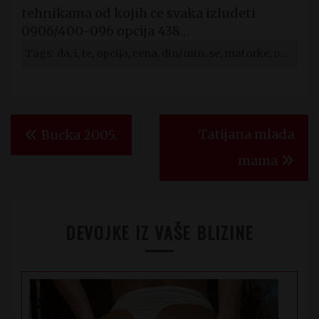
tehnikama od kojih ce svaka izludeti
0906/400-096 opcija 438…
Tags: da, i, te, opcija, cena, din/min, se, matorke, ona, trazi
Kretanje
Tatijana mlada
Bucka 2005.
članka
mama
DEVOJKE IZ VAŠE BLIZINE