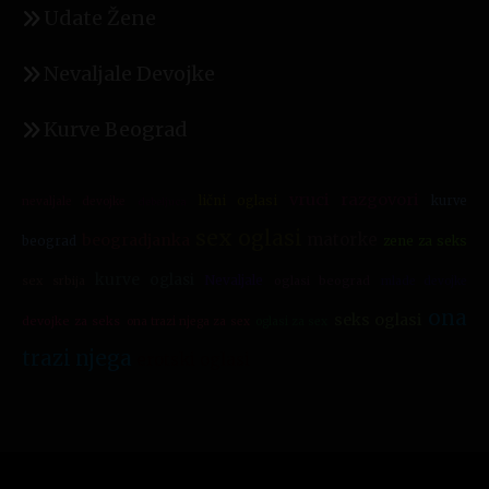
Udate Žene
Nevaljale Devojke
Kurve Beograd
vruci razgovori
lični oglasi
kurve
nevaljale devojke
debeljuca
sex oglasi
matorke
beogradjanka
zene za seks
beograd
kurve oglasi
Nevaljale
sex srbija
oglasi beograd
mlade devojke
ona
seks oglasi
devojke za seks
ona trazi njega za sex
oglasi za sex
trazi njega
erotski oglasi