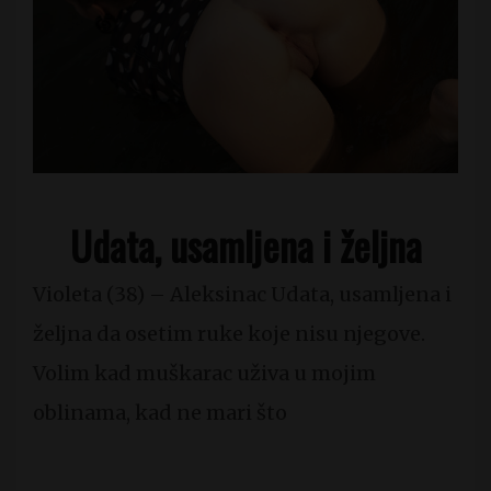
Udata, usamljena i željna
Violeta (38) – Aleksinac Udata, usamljena i
željna da osetim ruke koje nisu njegove.
Volim kad muškarac uživa u mojim
oblinama, kad ne mari što