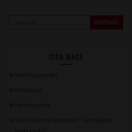
Pretraga
za:
CICA MACE
Matorka za seks
Ksenija ns
Fatalna plava
Vodič za letnje avanture – nevaljalice
more i seks!