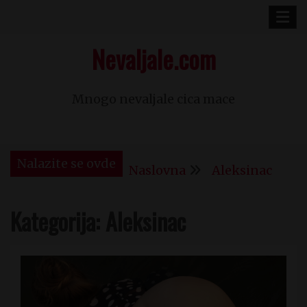
Skip
to
Nevaljale.com
content
Mnogo nevaljale cica mace
Nalazite se ovde
Naslovna
Aleksinac
Kategorija:
Aleksinac