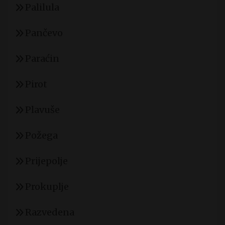
Palilula
Pančevo
Paraćin
Pirot
Plavuše
Požega
Prijepolje
Prokuplje
Razvedena