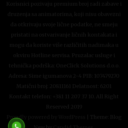
Korisnici pozivaju premium broj radi zabave i
druzenja sa animatorima, koji nisu obavezni
da otkrivaju svoje lične podatke, ne smeju
pristati na ostvarivanje ličnih kontakata i
mogu da koriste više različitih nadimaka u
okviru Hotline servisa. Pruzalac usluge i
tehnička podrška: OneClick Solutions d.o.o.
Adresa: Sime igumanova 2-4 PIB: 107479270
Matični broj: 20811161 Delatnost: 6201
Kontakt telefon: +381 11 207 37 10. All Right
Reserved 2019
Proudly powered by WordPress
|
Theme: Blog
New by
Candid Themes
.