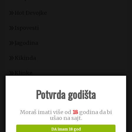
Hot Devojke
Ispovesti
Jagodina
Kikinda
Klinke
Kovin
Potvrda godišta
Kragujevac
Moraš imati više od
18
godina da bi
Kraljevo
ušao na sajt.
DA imam 18 god