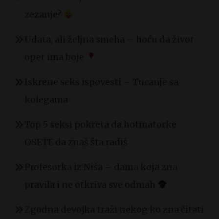
zezanje?
Udata, ali željna smeha – hoću da život
opet ima boje
Iskrene seks ispovesti – Tucanje sa
kolegama
Top 5 seksi pokreta da hotmatorke
OSETE da znaš šta radiš
Profesorka iz Niša – dama koja zna
pravila i ne otkriva sve odmah
Zgodna devojka traži nekog ko zna čitati