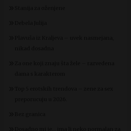
Stanija za oženjene
Debela Julija
Plavuša iz Kraljeva – uvek nasmejana,
nikad dosadna
Za one koji znaju šta žele – razvedena
dama s karakterom
Top 5 erotskih trendova – zene za sex
preporucuju u 2026.
Bez granica
Dosadno mi je… ima li neko normalan za