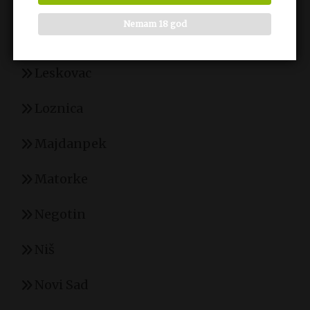
Kruševac
Nemam 18 god
Kučke
Leskovac
Loznica
Majdanpek
Matorke
Negotin
Niš
Novi Sad