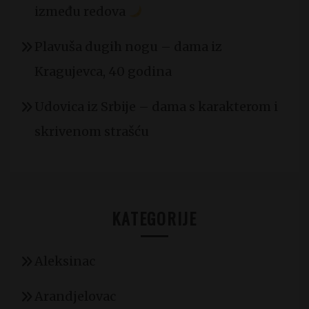
između redova
Plavuša dugih nogu – dama iz
Kragujevca, 40 godina
Udovica iz Srbije – dama s karakterom i
skrivenom strašću
KATEGORIJE
Aleksinac
Arandjelovac