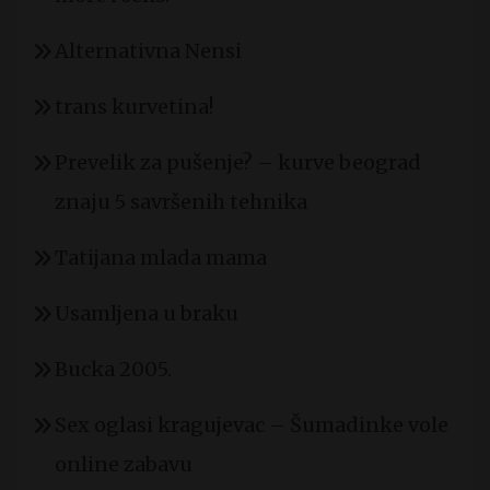
Alternativna Nensi
trans kurvetina!
Prevelik za pušenje? – kurve beograd
znaju 5 savršenih tehnika
Tatijana mlada mama
Usamljena u braku
Bucka 2005.
Sex oglasi kragujevac – Šumadinke vole
online zabavu