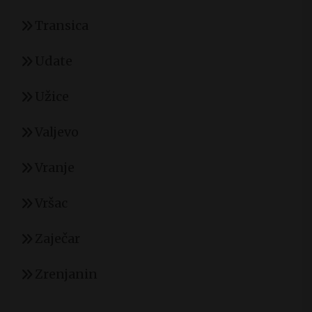
Transica
Udate
Užice
Valjevo
Vranje
Vršac
Zaječar
Zrenjanin