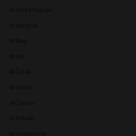
Bačka Topola
Beograd
Blog
Bor
Čačak
Crnke
Ćuprija
Debele
Despotovac