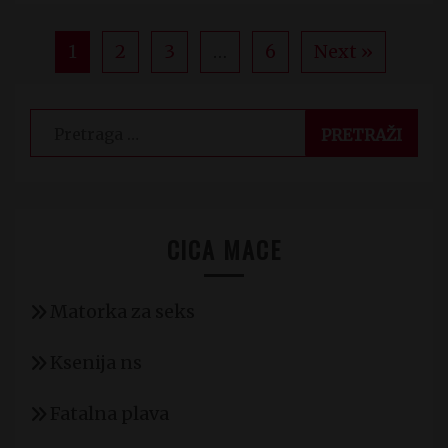
1
2
3
…
6
Next »
Pretraga
za:
CICA MACE
Matorka za seks
Ksenija ns
Fatalna plava