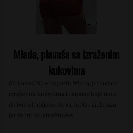
Mlada, plavuša sa izraženim
kukovima
Milijana (28) – Negotin Mlada, plavuša sa
izraženim kukovima i usnama koje mole
da budu ljubljene. Na sajtu Nevaljale sam
jer želim da istražim sve