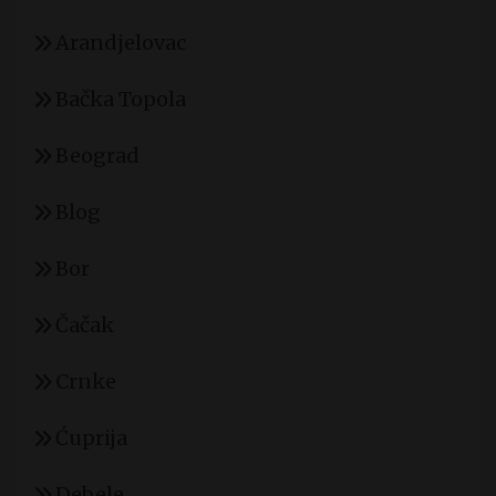
Arandjelovac
Bačka Topola
Beograd
Blog
Bor
Čačak
Crnke
Ćuprija
Debele