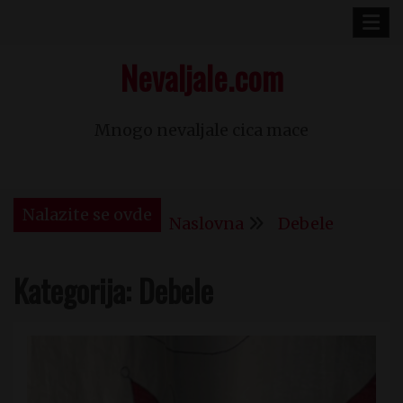
Skip
to
Nevaljale.com
content
Mnogo nevaljale cica mace
Nalazite se ovde
Naslovna
Debele
Kategorija:
Debele