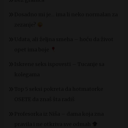
Dosadno mi je… ima li neko normalan za
zezanje?
Udata, ali željna smeha – hoću da život
opet ima boje
Iskrene seks ispovesti – Tucanje sa
kolegama
Top 5 seksi pokreta da hotmatorke
OSETE da znaš šta radiš
Profesorka iz Niša – dama koja zna
pravila i ne otkriva sve odmah