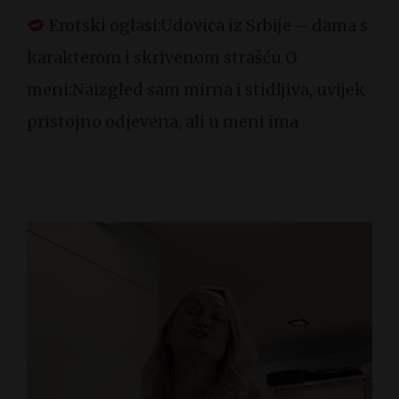
Erotski oglasi:Udovica iz Srbije – dama s
karakterom i skrivenom strašću O
meni:Naizgled sam mirna i stidljiva, uvijek
pristojno odjevena, ali u meni ima