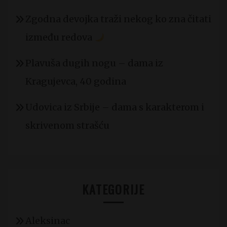
Zgodna devojka traži nekog ko zna čitati
između redova
Plavuša dugih nogu – dama iz
Kragujevca, 40 godina
Udovica iz Srbije – dama s karakterom i
skrivenom strašću
KATEGORIJE
Aleksinac