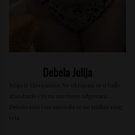
Debela Julija
Julija iz Zrenjanina. Ne uklapam se u tuđe
standarde i to mi savršeno odgovara.
Debela sam i ne samo da se ne stidim svog
tela