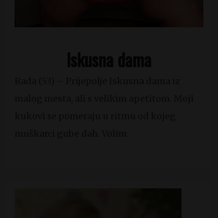
Iskusna dama
Rada (53) – Prijepolje Iskusna dama iz
malog mesta, ali s velikim apetitom. Moji
kukovi se pomeraju u ritmu od kojeg
muškarci gube dah. Volim