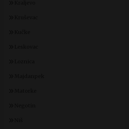
Kraljevo
Kruševac
Kučke
Leskovac
Loznica
Majdanpek
Matorke
Negotin
Niš