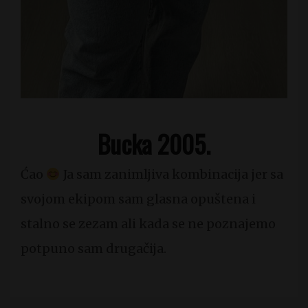
Bucka 2005.
Ćao
Ja sam zanimljiva kombinacija jer sa
svojom ekipom sam glasna opuštena i
stalno se zezam ali kada se ne poznajemo
potpuno sam drugačija.