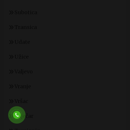
Subotica
Transica
Udate
Užice
Valjevo
Vranje
Vršac
Zaječar