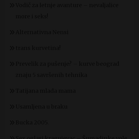
Vodič za letnje avanture – nevaljalice
more i seks!
Alternativna Nensi
trans kurvetina!
Prevelik za pušenje? – kurve beograd
znaju 5 savršenih tehnika
Tatijana mlada mama
Usamljena u braku
Bucka 2005.
Sex oglasi kragujevac – Šumadinke vole