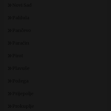
Novi Sad
Palilula
Pančevo
Paraćin
Pirot
Plavuše
Požega
Prijepolje
Prokuplje