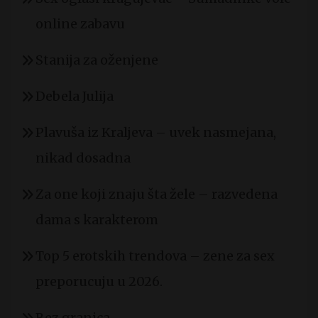
online zabavu
Stanija za oženjene
Debela Julija
Plavuša iz Kraljeva – uvek nasmejana,
nikad dosadna
Za one koji znaju šta žele – razvedena
dama s karakterom
Top 5 erotskih trendova – zene za sex
preporucuju u 2026.
Bez granica