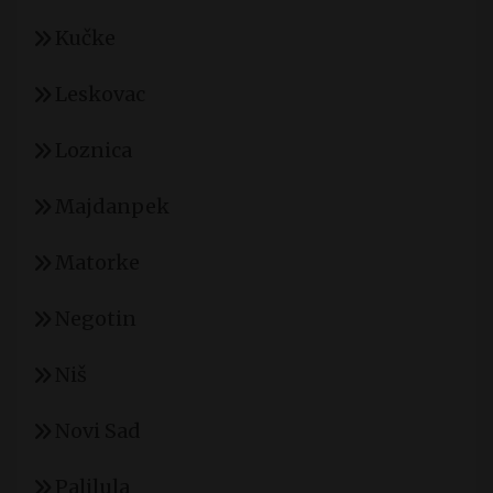
Kučke
Leskovac
Loznica
Majdanpek
Matorke
Negotin
Niš
Novi Sad
Palilula