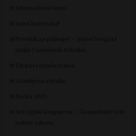
Alternativna Nensi
trans kurvetina!
Prevelik za pušenje? – kurve beograd
znaju 5 savršenih tehnika
Tatijana mlada mama
Usamljena u braku
Bucka 2005.
Sex oglasi kragujevac – Šumadinke vole
online zabavu