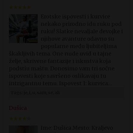
Erotske ispovesti i kurvice
nekako prirodno idu ruku pod
ruku! Slatke nevaljale devojke i
njihove avanture odavno su
popularne među ljubiteljima
škakljivih tema. One nude uvid u tajne
želje, skrivene fantazije i iskustva koja
podstiu maštu. Donosimo vam tri sočne
ispovesti koje savršeno oslikavaju tu
intrigantnu temu. Ispovest 1: kurvica…
Tags: je, i, u, sam, se, ali
Dušica
Ime: Dušica Mesto: Kraljevo