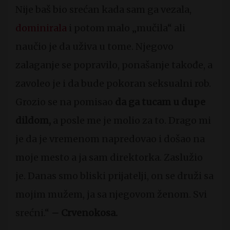
Nije baš bio srećan kada sam ga vezala,
dominirala
i potom malo „mučila“ ali
naučio je da uživa u tome. Njegovo
zalaganje se popravilo, ponašanje takođe, a
zavoleo je i da bude pokoran seksualni rob.
Grozio se na pomisao
da ga tucam u dupe
dildom,
a posle me je molio za to. Drago mi
je da je vremenom napredovao i došao na
moje mesto a ja sam direktorka. Zaslužio
je. Danas smo bliski prijatelji, on se druži sa
mojim mužem, ja sa njegovom ženom. Svi
srećni.“
– Crvenokosa.