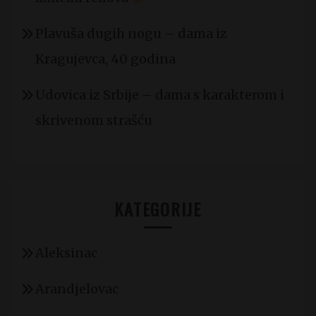
Plavuša dugih nogu – dama iz
Kragujevca, 40 godina
Udovica iz Srbije – dama s karakterom i
skrivenom strašću
KATEGORIJE
Aleksinac
Arandjelovac