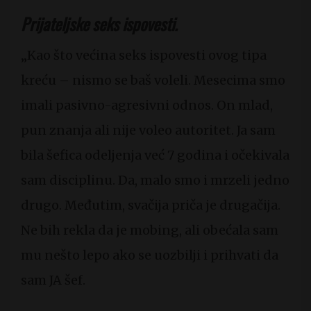
Prijateljske seks ispovesti.
„Kao što većina seks ispovesti ovog tipa
kreću – nismo se baš voleli. Mesecima smo
imali pasivno-agresivni odnos. On mlad,
pun znanja ali nije voleo autoritet. Ja sam
bila šefica odeljenja već 7 godina i očekivala
sam disciplinu. Da, malo smo i mrzeli jedno
drugo. Međutim, svačija priča je drugačija.
Ne bih rekla da je mobing, ali obećala sam
mu nešto lepo ako se uozbilji i prihvati da
sam JA šef.