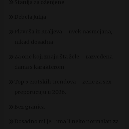
Stanija za oženjene
Debela Julija
Plavuša iz Kraljeva – uvek nasmejana,
nikad dosadna
Za one koji znaju šta žele – razvedena
dama s karakterom
Top 5 erotskih trendova – zene za sex
preporucuju u 2026.
Bez granica
Dosadno mi je… ima li neko normalan za