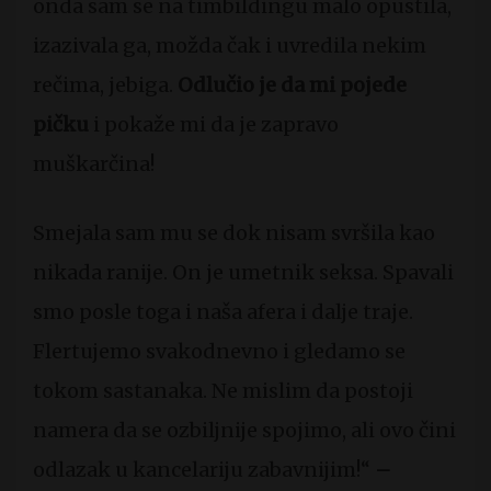
onda sam se na timbildingu malo opustila,
izazivala ga, možda čak i uvredila nekim
rečima, jebiga.
Odlučio je da mi pojede
pičku
i pokaže mi da je zapravo
muškarčina!
Smejala sam mu se dok nisam svršila kao
nikada ranije. On je umetnik seksa. Spavali
smo posle toga i naša afera i dalje traje.
Flertujemo svakodnevno i gledamo se
tokom sastanaka. Ne mislim da postoji
namera da se ozbiljnije spojimo, ali ovo čini
odlazak u kancelariju zabavnijim!“
–