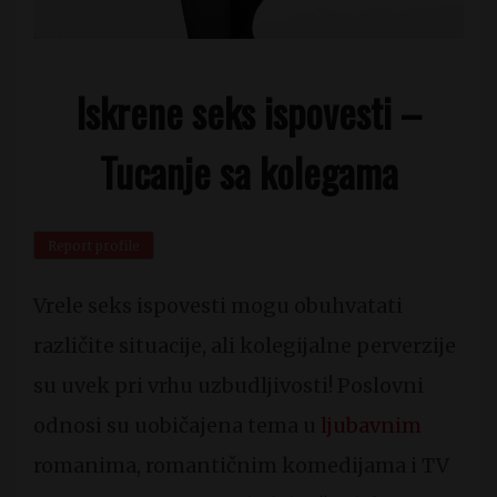
Iskrene seks ispovesti –
Tucanje sa kolegama
Report profile
Vrele seks ispovesti mogu obuhvatati
različite situacije, ali kolegijalne perverzije
su uvek pri vrhu uzbudljivosti! Poslovni
odnosi su uobičajena tema u
ljubavnim
romanima, romantičnim komedijama i TV