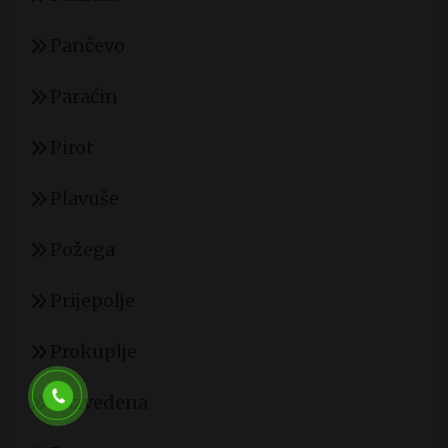
Pančevo
Paraćin
Pirot
Plavuše
Požega
Prijepolje
Prokuplje
Razvedena