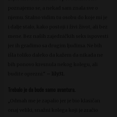
poznajemo se, a nekad sam znala sve o
njemu. Stalno vidim tu osobu do koje mi je
i dalje stalo, kako postoji i živi život, ali bez
mene. Bez naših zajedničkih seks ispovesti
jer ih gradimo sa drugim ljudima. Ne bih
išla toliko daleko da kažem da nikada ne
bih ponovo kresnula nekog kolegu, ali
budite oprezni.“
– lily31.
Trebalo je da bude samo avantura.
„Odmah me je zapalio jer je bio klasičan
onaj veliki, snažni kolega koji je zračio