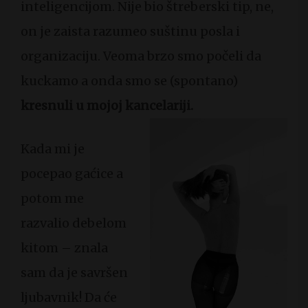
inteligencijom. Nije bio štreberski tip, ne,
on je zaista razumeo suštinu posla i
organizaciju. Veoma brzo smo počeli da
kuckamo a onda smo se (spontano)
kresnuli u mojoj kancelariji.
Kada mi je
pocepao gaćice a
potom me
razvalio debelom
kitom – znala
sam da je savršen
ljubavnik! Da će