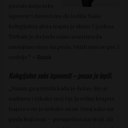
postati moja seks
ispovest i dovesti me do ludila. Naša
kolegijalna afera trajala je skoro 7 godina.
Trebalo je da bude samo avantura da
smanjimo stres na poslu. Verili smo se pre 2
nedelje.“
– EnnA
Kolegijalne seks ispovesti – posao je lepši.
„Nisam ga gotivila kada je došao. Bio je
nadmen i nikako moj tip. Ja volim krupne
frajere a on je nekako sitan. Onaj sako na
poslu koji nosi – presmešno mu stoji. Ali