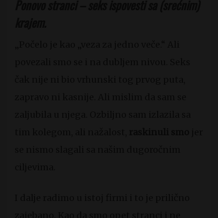
Ponovo stranci – seks ispovesti sa (srećnim)
krajem.
„Počelo je kao „veza za jedno veče.“ Ali
povezali smo se i na dubljem nivou. Seks
čak nije ni bio vrhunski tog prvog puta,
zapravo ni kasnije. Ali mislim da sam se
zaljubila u njega. Ozbiljno sam izlazila sa
tim kolegom, ali nažalost,
raskinuli smo
jer
se nismo slagali sa našim dugoročnim
ciljevima.
I dalje radimo u istoj firmi i to je prilično
zajebano. Kao da smo opet stranci i ne