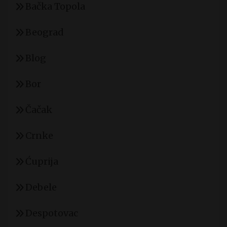
Bačka Topola
Beograd
Blog
Bor
Čačak
Crnke
Ćuprija
Debele
Despotovac