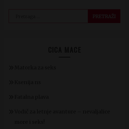
Pretraga
za:
CICA MACE
Matorka za seks
Ksenija ns
Fatalna plava
Vodič za letnje avanture – nevaljalice
more i seks!