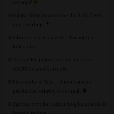
zezanje?
Udata, ali željna smeha – hoću da život
opet ima boje
Iskrene seks ispovesti – Tucanje sa
kolegama
Top 5 seksi pokreta da hotmatorke
OSETE da znaš šta radiš
Profesorka iz Niša – dama koja zna
pravila i ne otkriva sve odmah
Zgodna devojka traži nekog ko zna čitati
između redova