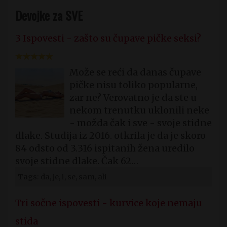
Devojke za SVE
3 Ispovesti - zašto su čupave pičke seksi?
Može se reći da danas čupave
pičke nisu toliko popularne,
zar ne? Verovatno je da ste u
nekom trenutku uklonili neke
- možda čak i sve - svoje stidne
dlake. Studija iz 2016. otkrila je da je skoro
84 odsto od 3.316 ispitanih žena uredilo
svoje stidne dlake. Čak 62…
Tags: da, je, i, se, sam, ali
Tri sočne ispovesti - kurvice koje nemaju
stida