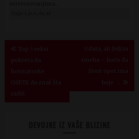
interesovanjima…
Tags: i, je, u, da, se
Kretanje
Udata, ali željna
Top 5 seksi
članka
smeha – hoću da
pokreta da
život opet ima
hotmatorke
OSETE da znaš šta
boje
radiš
DEVOJKE IZ VAŠE BLIZINE