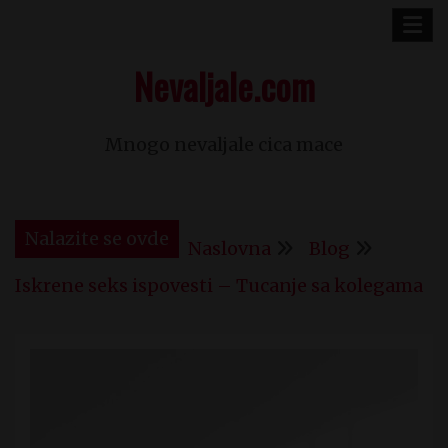
Skip
to
Nevaljale.com
content
Mnogo nevaljale cica mace
Nalazite se ovde
Naslovna
Blog
Iskrene seks ispovesti – Tucanje sa kolegama