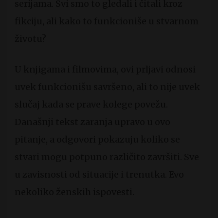
serijama. Svi smo to gledali i čitali kroz
fikciju, ali kako to funkcioniše u stvarnom
životu?
U knjigama i filmovima, ovi prljavi odnosi
uvek funkcionišu savršeno, ali to nije uvek
slučaj kada se prave kolege povežu.
Današnji tekst zaranja upravo u ovo
pitanje, a odgovori pokazuju koliko se
stvari mogu potpuno različito završiti. Sve
u zavisnosti od situacije i trenutka. Evo
nekoliko ženskih ispovesti.