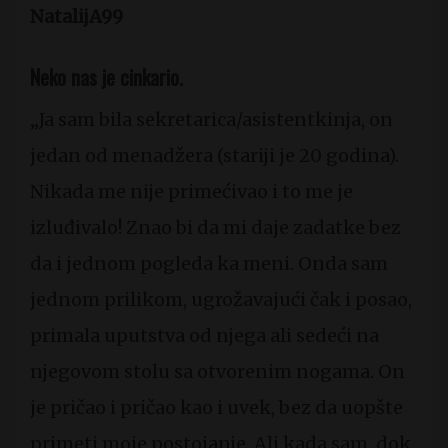
NatalijA99
Neko nas je cinkario.
„Ja sam bila sekretarica/asistentkinja, on
jedan od menadžera (stariji je 20 godina).
Nikada me nije primećivao i to me je
izluđivalo! Znao bi da mi daje zadatke bez
da i jednom pogleda ka meni. Onda sam
jednom prilikom, ugrožavajući čak i posao,
primala uputstva od njega ali sedeći na
njegovom stolu sa otvorenim nogama. On
je pričao i pričao kao i uvek, bez da uopšte
primeti moje postojanje. Ali kada sam, dok