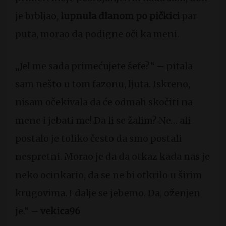
je brbljao,
lupnula dlanom po pičkici
par
puta, morao da podigne oči ka meni.
„Jel me sada primećujete šefe?“ – pitala
sam nešto u tom fazonu, ljuta. Iskreno,
nisam očekivala da će odmah skočiti na
mene i jebati me! Da li se žalim? Ne… ali
postalo je toliko često da smo postali
nespretni. Morao je da da otkaz kada nas je
neko ocinkario, da se ne bi otkrilo u širim
krugovima. I dalje se jebemo. Da, oženjen
je.“
– vekica96