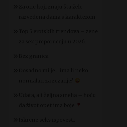
Za one koji znaju šta žele –
razvedena dama s karakterom
Top 5 erotskih trendova – zene
za sex preporucuju u 2026.
Bez granica
Dosadno mi je… ima li neko
normalan za zezanje?
Udata, ali željna smeha – hoću
da život opet ima boje
Iskrene seks ispovesti –