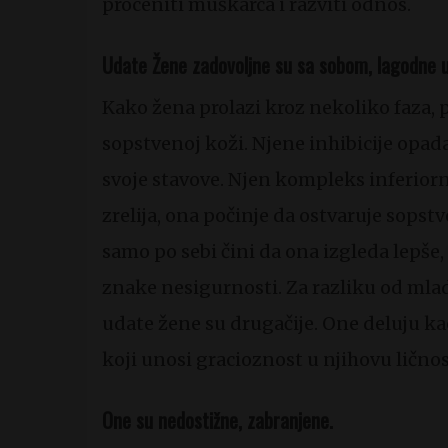
proceniti muškarca i razviti odnos.
Udate Žene zadovoljne su sa sobom, lagodne u 
Kako žena prolazi kroz nekoliko faza, p
sopstvenoj koži. Njene inhibicije opada
svoje stavove. Njen kompleks inferiornos
zrelija, ona počinje da ostvaruje sops
samo po sebi čini da ona izgleda lepše
znake nesigurnosti. Za razliku od mla
udate žene su drugačije. One deluju ka
koji unosi gracioznost u njihovu ličnos
One su nedostižne, zabranjene.