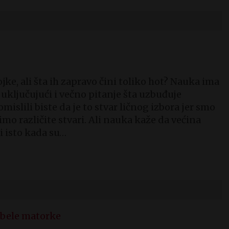
ke, ali šta ih zapravo čini toliko hot? Nauka ima
uključujući i večno pitanje šta uzbuđuje
mislili biste da je to stvar ličnog izbora jer smo
olimo različite stvari. Ali nauka kaže da većina
 isto kada su…
debele matorke