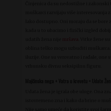
Činjenica da su nedostižne i zakonski t
muškarci razvijaju više interesovanja z
lako dostupno. Oni moraju da se bore za 
kada u to ubacimo i fizički izgled dobi
udatih žena nije
mršava
. Vitke žene su
oblina teško mogu uzbuditi muškarca.
iluzije. One su verovatno i rađale, one 
vrhunsku divnu seksipilnu figuru.
Majčinska nega + Vatra u krevetu = Udate Žen
Udata žena je igrala obe uloge. Ona z
istovremeno zna i kako da brine o mušk
Nije samo umeće da koristite svoj šar