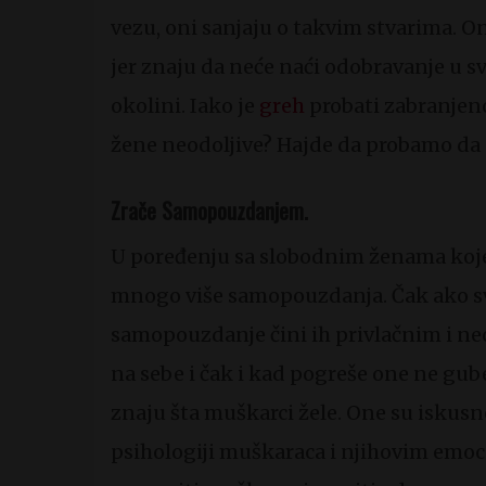
vezu, oni sanjaju o takvim stvarima. On
jer znaju da neće naći odobravanje u sv
okolini. Iako je
greh
probati zabranjeno
žene neodoljive? Hajde da probamo da 
Zrače Samopouzdanjem.
U poređenju sa slobodnim ženama koje
mnogo više samopouzdanja. Čak ako sv
samopouzdanje čini ih privlačnim i ne
na sebe i čak i kad pogreše one ne gub
znaju šta muškarci žele. One su iskus
psihologiji muškaraca i njihovim emo