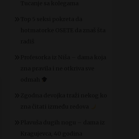
Tucanje sa kolegama
Top 5 seksi pokreta da
hotmatorke OSETE da znaš šta
radiš
Profesorka iz Niša – dama koja
zna pravila i ne otkriva sve
odmah
Zgodna devojka traži nekog ko
zna čitati između redova
Plavuša dugih nogu – dama iz
Kragujevca, 40 godina