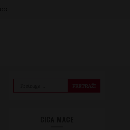
LOG
Pretraga
za:
CICA MACE