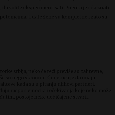
 da volite eksperimentisati. Poenta je i da znate
m potomcima. Udate žene su kompletne i zato su
torke srbija, neko će reći previše su zahtevne,
više su nego skromne. Činjenica je da imaju
i zahteve kada su u pitanju njihovi partneri.
đuju raspon emocija i očekivanja koje neko može
eđutim, postoje neke uobičajene stvari…