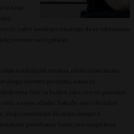
i to kriju
ojoj
 voće, zašto muškarci smatraju da su zabranjene
odgovorimo na to pitanje.
 nisu u ozbiljnim vezama, udate dame imaju
e drugo stavimo po strani, samo to
odoljivima. One su hrabre, jake, one su ponosne
e veru u svoje odluke. Takođe, one vrlo dobro
ne, imaju tendenciju da znaju mnogo o
cionalnim potrebama. Dakle, one mogu brzo