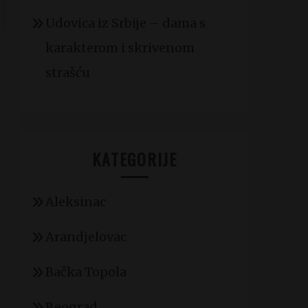
Udovica iz Srbije – dama s
karakterom i skrivenom
strašću
KATEGORIJE
Aleksinac
Arandjelovac
Bačka Topola
Beograd