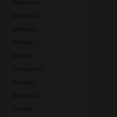
Ispovesti
Jagodina
Kikinda
Klinke
Kovin
Kragujevac
Kraljevo
Kruševac
Kučke