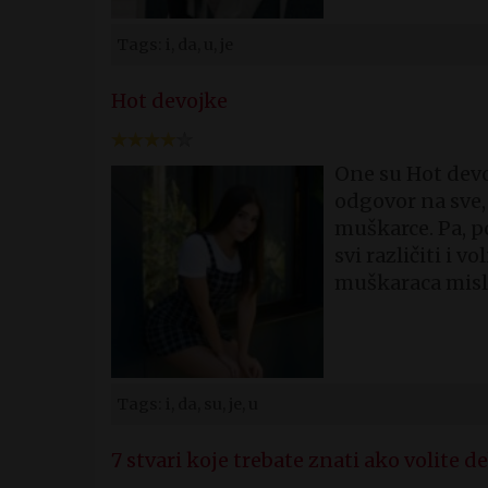
Tags: i, da, u, je
Hot devojke
One su Hot devoj
odgovor na sve, 
muškarce. Pa, po
svi različiti i v
muškaraca misli
Tags: i, da, su, je, u
7 stvari koje trebate znati ako volite 