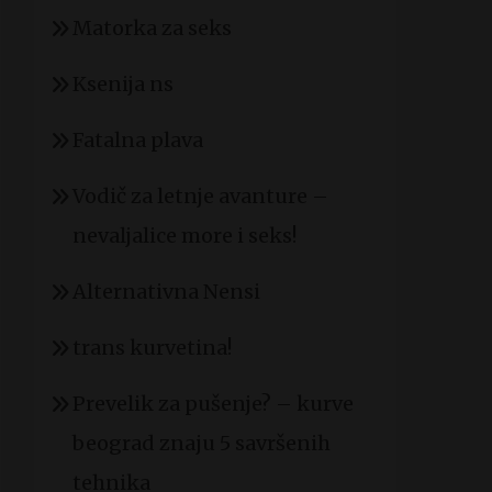
Matorka za seks
Ksenija ns
Fatalna plava
Vodič za letnje avanture –
nevaljalice more i seks!
Alternativna Nensi
trans kurvetina!
Prevelik za pušenje? – kurve
beograd znaju 5 savršenih
tehnika