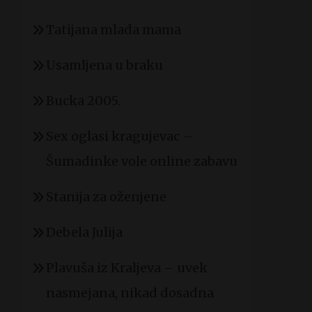
Tatijana mlada mama
Usamljena u braku
Bucka 2005.
Sex oglasi kragujevac –
Šumadinke vole online zabavu
Stanija za oženjene
Debela Julija
Plavuša iz Kraljeva – uvek
nasmejana, nikad dosadna