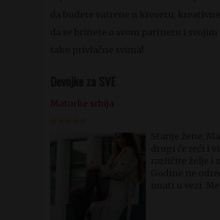
da budete vatrene u krevetu, kreativne,
da se brinete o svom partneru i svoji
tako privlačne svima!
Devojke za SVE
Matorke srbija
Starije žene, Ma
drugi će reći i 
različite želje 
Godine ne odre
imati u vezi. M