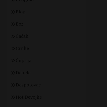
Blog
Bor
Čačak
Crnke
Ćuprija
Debele
Despotovac
Hot Devojke