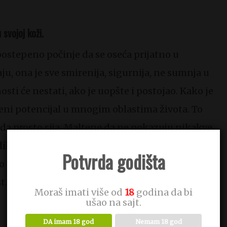
svojoj koži.
ostepeno počinje da se oseća prijatno u
ju, ona je sve smirenija, sigurnija, ne sumnja u
ti će nestati, ako je uopšte i postojao. Kako je
tveni potencijal u mnogim oblastima života. To
, da prosto sija. Maltene da ne pokazuju nikakve
dih devojaka koje imaju nezrele napade besa,
Potvrda godišta
o fokusirane osobe i pokazuju osećaj sigurnosti
t.
Moraš imati više od
18
godina da bi
ušao na sajt.
DA imam 18 god
Nemam 18 god