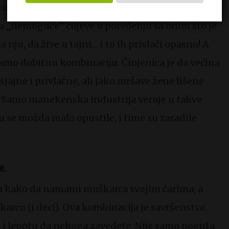
uđe – čini ih opasno seksi. Nije tajna da
a „nemoguće“ ciljeve u poređenju sa onim što je
nju, da žive u tajni… i to ih privlači opasno! A
jamo dobitnu kombinaciju. Činjenica je da većina
 sjajne i privlačne, ali jako mršave žene lišene
 Samo manekenska industrija veruje u takve
su se možda malo opustile, i time su zaradile
e.
na kako da namami muškarca svojim čarima, a
arcu (i deci). Ova kombinacija je savršenstvo.
m i lepotu da nekoga zavedete. Nije samo poenta