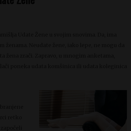
amišlja Udate Žene u svojim snovima. Da, ima
im ženama. Neudate žene, iako lepe, ne mogu da
ata žena zrači. Zapravo, u mnogim anketama,
vlači poneka udata komšinica ili udata koleginica
abranjene
rci retko
 započeli