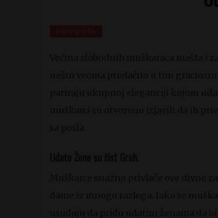
Report profile
Većina slobodnih muškaraca mašta i z
nešto veoma privlačno u tim graciozn
pariraju ukupnoj eleganciji kojom ud
muškarci su otvoreno izjavili da ih pri
sa posla.
Udate Žene su čist Greh.
Muškarce snažno privlače ove divne z
dame iz mnogo razloga. Iako se muška
usuđuju da priđu udatim ženama da bi