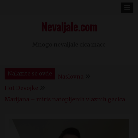
Skip
to
Nevaljale.com
content
Mnogo nevaljale cica mace
Nalazite se ovde
Naslovna
Hot Devojke
Marijana – miris natopljenih vlaznih gacica