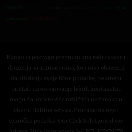
matorke
kurve oglasi
seks oglasi
kurve beograd
oglasi za sex
beogradjanka
zene za seks
Korisnici pozivaju premium broj radi zabave i
druzenja sa animatorima, koji nisu obavezni
da otkrivaju svoje lične podatke, ne smeju
pristati na ostvarivanje ličnih kontakata i
mogu da koriste više različitih nadimaka u
okviru Hotline servisa. Pruzalac usluge i
tehnička podrška: OneClick Solutions d.o.o.
Adresa: Sime igumanova 2-4 PIB: 107479270