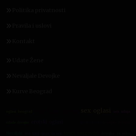
Politika privatnosti
Pravila i uslovi
Kontakt
Udate Žene
Nevaljale Devojke
Kurve Beograd
ona trazi njega
sex oglasi
oglasi beograd
sex srbija
erotski oglasi
lični oglasi
mlade devojke
nevaljale devojke
debeljuca
vruci razgovori
Nevaljale
devojke za seks
ona trazi njega za sex