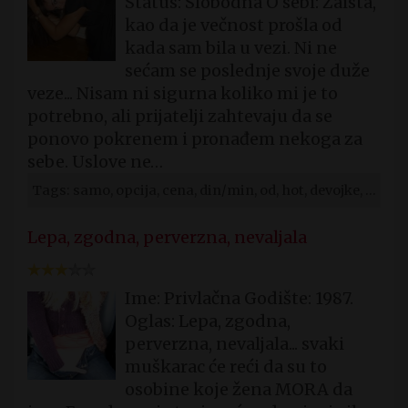
Status: Slobodna O sebi: Zaista,
kao da je večnost prošla od
kada sam bila u vezi. Ni ne
sećam se poslednje svoje duže
veze... Nisam ni sigurna koliko mi je to
potrebno, ali prijatelji zahtevaju da se
ponovo pokrenem i pronađem nekoga za
sebe. Uslove ne…
Tags: samo, opcija, cena, din/min, od, hot, devojke, subotica
Lepa, zgodna, perverzna, nevaljala
Ime: Privlačna Godište: 1987.
Oglas: Lepa, zgodna,
perverzna, nevaljala... svaki
muškarac će reći da su to
osobine koje žena MORA da