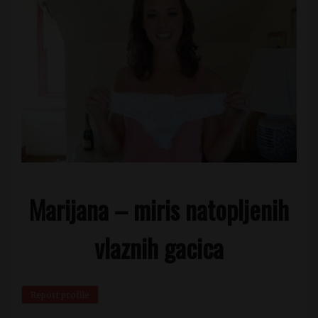
Marijana – miris natopljenih
vlaznih gacica
Report profile