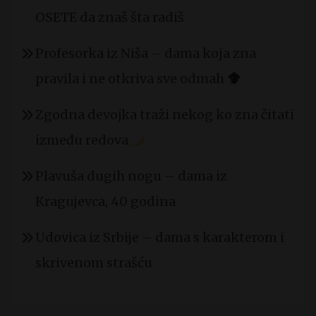
OSETE da znaš šta radiš
Profesorka iz Niša – dama koja zna
pravila i ne otkriva sve odmah
Zgodna devojka traži nekog ko zna čitati
između redova
Plavuša dugih nogu – dama iz
Kragujevca, 40 godina
Udovica iz Srbije – dama s karakterom i
skrivenom strašću