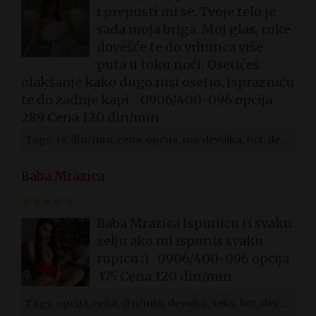
i prepusti mi se. Tvoje telo je
sada moja briga. Moj glas, ruke
dovešće te do vrhunca više
puta u toku noći. Osetićeš
olakšanje kako dugo nisi osetio. Isprazniću
te do zadnje kapi. 0906/400-096 opcija
289 Cena 120 din/min
Tags: te, din/min, cena, opcija, me, devojka, hot, devojke, subotica, nevaljala
Baba Mrazica
Baba Mrazica Ispunicu ti svaku
zelju ako mi ispunis svaku
rupicu ;) 0906/400-096 opcija
375 Cena 120 din/min
Tags: opcija, cena, din/min, devojka, seks, hot, devojke, subotica, perverzna