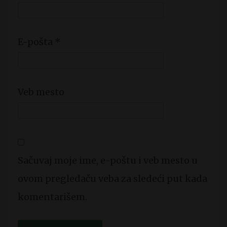
E-pošta
*
Veb mesto
Sačuvaj moje ime, e-poštu i veb mesto u
ovom pregledaču veba za sledeći put kada
komentarišem.