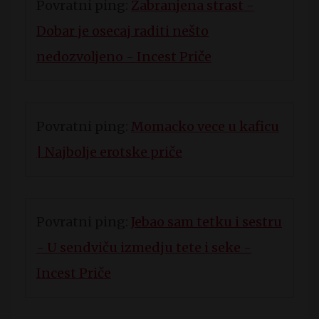
Povratni ping:
Zabranjena strast -
Dobar je osecaj raditi nešto
nedozvoljeno - Incest Priče
Povratni ping:
Momacko vece u kaficu
| Najbolje erotske priče
Povratni ping:
Jebao sam tetku i sestru
- U sendviču izmedju tete i seke -
Incest Priče