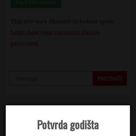
This site uses Akismet to reduce spam.
Learn how your comment data is
processed.
Pretraga
za:
CICA MACE
Potvrda godišta
Matorka za seks