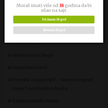
Moraš imati više od
18
godina da bi
Ksenija ns
ušao na sajt.
DA imam 18 god
Fatalna plava
Nemam 18 god
Vodič za letnje avanture – nevaljalice
more i seks!
Alternativna Nensi
trans kurvetina!
Prevelik za pušenje? – kurve beograd
znaju 5 savršenih tehnika
Tatijana mlada mama