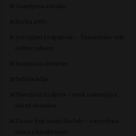
Usamljena u braku
Bucka 2005.
Sex oglasi kragujevac – Šumadinke vole
online zabavu
Stanija za oženjene
Debela Julija
Plavuša iz Kraljeva – uvek nasmejana,
nikad dosadna
Za one koji znaju šta žele – razvedena
dama s karakterom