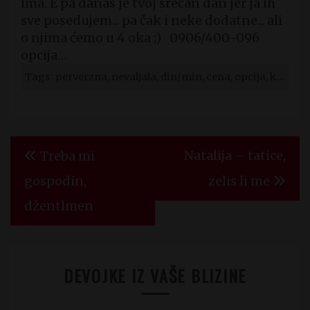
ima. E pa danas je tvoj srećan dan jer ja ih
sve posedujem... pa čak i neke dodatne... ali
o njima ćemo u 4 oka ;) 0906/400-096
opcija…
Tags: perverzna, nevaljala, din/min, cena, opcija, koje, hot, devojke
Kretanje
Natalija – tatice,
Treba mi
članka
gospodin,
zelis li me
džentlmen
DEVOJKE IZ VAŠE BLIZINE