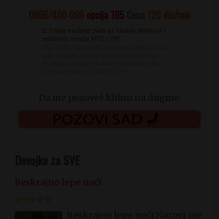
0906/400-096
opcija 185
Cena
120
din/min
Da me pozoveš klikni na dugme:
Devojke za SVE
Beskrajno lepe noći
Beskrajno lepe noći Nazovi me