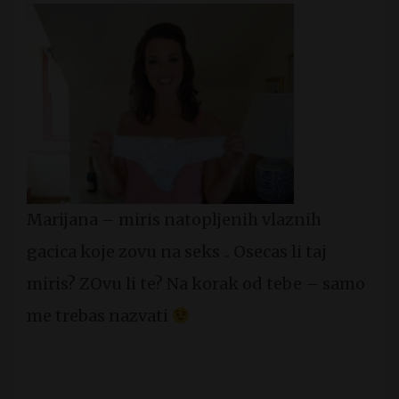
Marijana – miris natopljenih vlaznih
gacica koje zovu na seks .. Osecas li taj
miris? ZOvu li te? Na korak od tebe – samo
me trebas nazvati