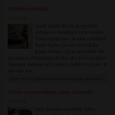
Ozbiljna nevaljala
Ljudi misle da ne mogu biti
ozbiljna i nevalja u isto vreme.
Podcenjuju me. Ja sam ozbiljna
kada treba, ja sam nevaljala
kada zelim… i kao sto vidis ide
mi sjajno :P Nemam decka ako te to uopste
zanima.. nemas ni ti sanse, nemas te pare :P
Ali nije sve…
Tags: te, nevaljala, din/min, cena, opcija, me, devojka, hot, devojke, subotica
Uslove ne postavljam, samo da si solo
Ime: Silvana Godište: 1989.