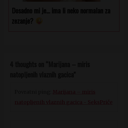
Dosadno mi je… ima li neko normalan za
zezanje?
4 thoughts on “
Marijana – miris
natopljenih vlaznih gacica
”
Povratni ping:
Marijana – miris
natopljenih vlaznih gacica - SeksPriče