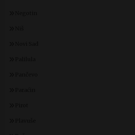
Negotin
Niš
Novi Sad
Palilula
Pančevo
Paraćin
Pirot
Plavuše