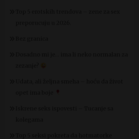
Top 5 erotskih trendova – zene za sex
preporucuju u 2026.
Bez granica
Dosadno mi je… ima li neko normalan za
zezanje?
Udata, ali željna smeha – hoću da život
opet ima boje
Iskrene seks ispovesti – Tucanje sa
kolegama
Top 5 seksi pokreta da hotmatorke