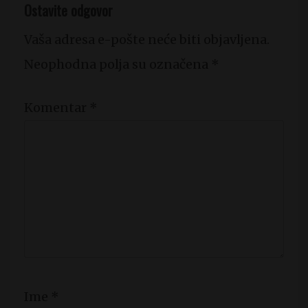
Ostavite odgovor
Vaša adresa e-pošte neće biti objavljena.
Neophodna polja su označena
*
Komentar
*
Ime
*