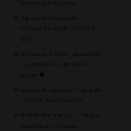
Tucanje sa kolegama
Top 5 seksi pokreta da
hotmatorke OSETE da znaš šta
radiš
Profesorka iz Niša – dama koja
zna pravila i ne otkriva sve
odmah
Zgodna devojka traži nekog ko
zna čitati između redova
Plavuša dugih nogu – dama iz
Kragujevca, 40 godina