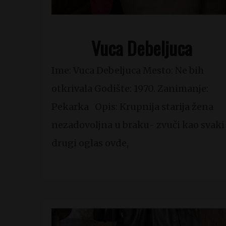
Vuca Debeljuca
Ime: Vuca Debeljuca Mesto: Ne bih
otkrivala Godište: 1970. Zanimanje:
Pekarka Opis: Krupnija starija žena
nezadovoljna u braku- zvuči kao svaki
drugi oglas ovde,