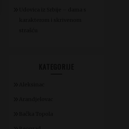
Udovica iz Srbije – dama s
karakterom i skrivenom
strašću
KATEGORIJE
Aleksinac
Arandjelovac
Bačka Topola
Beograd