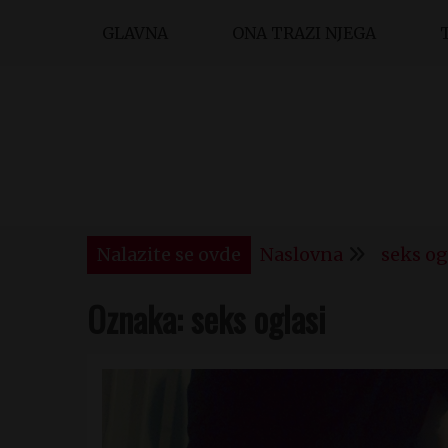
Skip
GLAVNA
ONA TRAZI NJEGA
to
content
Nalazite se ovde
Naslovna
seks og
Oznaka:
seks oglasi