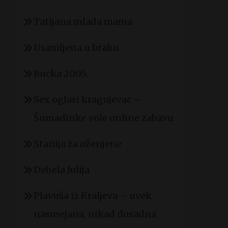
Tatijana mlada mama
Usamljena u braku
Bucka 2005.
Sex oglasi kragujevac –
Šumadinke vole online zabavu
Stanija za oženjene
Debela Julija
Plavuša iz Kraljeva – uvek
nasmejana, nikad dosadna