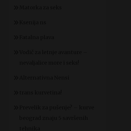
Matorka za seks
Ksenija ns
Fatalna plava
Vodič za letnje avanture –
nevaljalice more i seks!
Alternativna Nensi
trans kurvetina!
Prevelik za pušenje? – kurve
beograd znaju 5 savršenih
tehnika