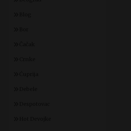
Blog
Bor
Čačak
Crnke
Ćuprija
Debele
Despotovac
Hot Devojke