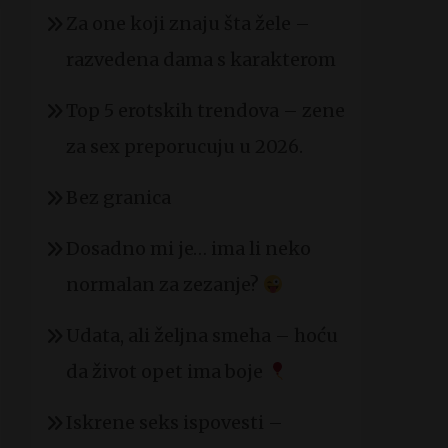
Za one koji znaju šta žele –
razvedena dama s karakterom
Top 5 erotskih trendova – zene
za sex preporucuju u 2026.
Bez granica
Dosadno mi je… ima li neko
normalan za zezanje?
Udata, ali željna smeha – hoću
da život opet ima boje
Iskrene seks ispovesti –