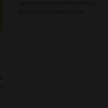
lagano a mozemo i zestoko. Neka ti
moje telo bude vodilja, neka ti
a
na