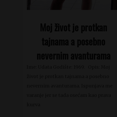
Moj život je protkan
tajnama a posebno
nevernim avanturama
Ime: Udata Godište: 1969. Opis: Moj
život je protkan tajnama a posebno
nevernim avanturama. Ispunjava me
varanje jer se tada osećam kao prava
kurva