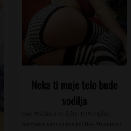
Neka ti moje telo bude
vodilja
Ime: Mačkica Godište: 1995. Oglas:
Savrsena sam za sve prilike. Mozemo i