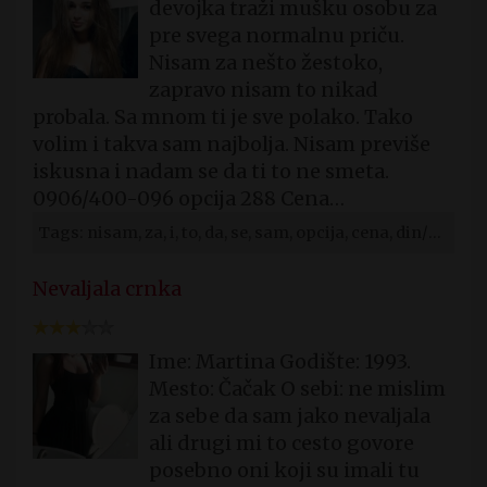
devojka traži mušku osobu za
pre svega normalnu priču.
Nisam za nešto žestoko,
zapravo nisam to nikad
probala. Sa mnom ti je sve polako. Tako
volim i takva sam najbolja. Nisam previše
iskusna i nadam se da ti to ne smeta.
0906/400-096 opcija 288 Cena…
Tags: nisam, za, i, to, da, se, sam, opcija, cena, din/min
Nevaljala crnka
Ime: Martina Godište: 1993.
Mesto: Čačak O sebi: ne mislim
za sebe da sam jako nevaljala
ali drugi mi to cesto govore
posebno oni koji su imali tu