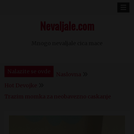
Skip
to
Nevaljale.com
content
Mnogo nevaljale cica mace
Nalazite se ovde
Naslovna
Hot Devojke
Trazim momka za neobavezno caskanje