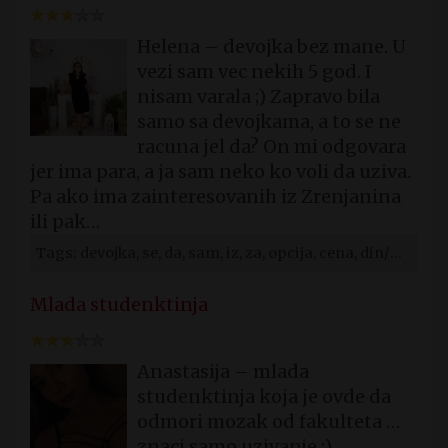
Helena – devojka bez mane. U
vezi sam vec nekih 5 god. I
nisam varala ;) Zapravo bila
samo sa devojkama, a to se ne
racuna jel da? On mi odgovara
jer ima para, a ja sam neko ko voli da uziva.
Pa ako ima zainteresovanih iz Zrenjanina
ili pak…
Tags: devojka, se, da, sam, iz, za, opcija, cena, din/min, u
Mlada studenktinja
Anastasija – mlada
studenktinja koja je ovde da
odmori mozak od fakulteta …
znaci samo uzivanje ;)