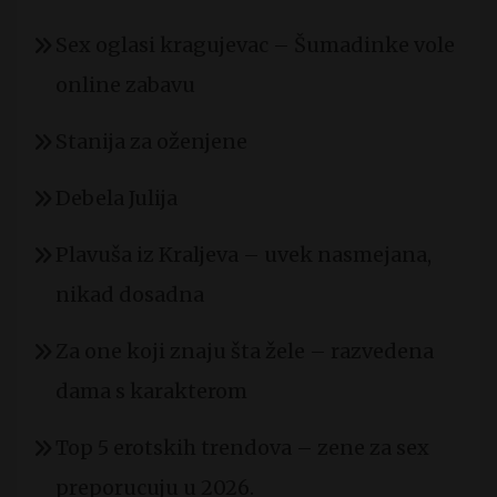
Sex oglasi kragujevac – Šumadinke vole
online zabavu
Stanija za oženjene
Debela Julija
Plavuša iz Kraljeva – uvek nasmejana,
nikad dosadna
Za one koji znaju šta žele – razvedena
dama s karakterom
Top 5 erotskih trendova – zene za sex
preporucuju u 2026.