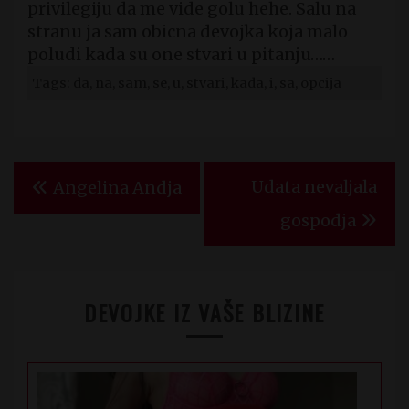
privilegiju da me vide golu hehe. Salu na
stranu ja sam obicna devojka koja malo
poludi kada su one stvari u pitanju……
Tags: da, na, sam, se, u, stvari, kada, i, sa, opcija
Kretanje
Udata nevaljala
Angelina Andja
članka
gospodja
DEVOJKE IZ VAŠE BLIZINE