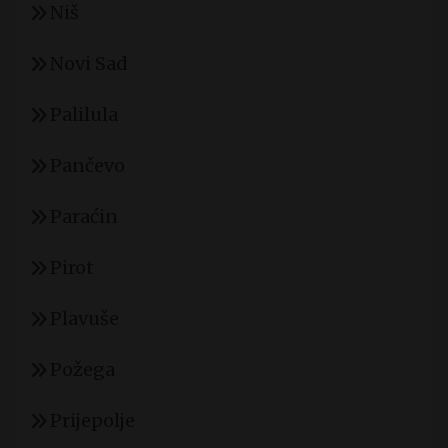
Niš
Novi Sad
Palilula
Pančevo
Paraćin
Pirot
Plavuše
Požega
Prijepolje