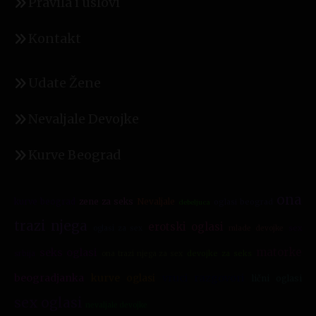
Pravila i uslovi
Kontakt
Udate Žene
Nevaljale Devojke
Kurve Beograd
ona
zene za seks
Nevaljale
kurve beograd
oglasi beograd
debeljuca
trazi njega
erotski oglasi
sex
oglasi za sex
mlade devojke
matorke
seks oglasi
srbija
devojke za seks
ona trazi njega za sex
beogradjanka
kurve oglasi
vruci razgovori
lični oglasi
sex oglasi
nevaljale devojke