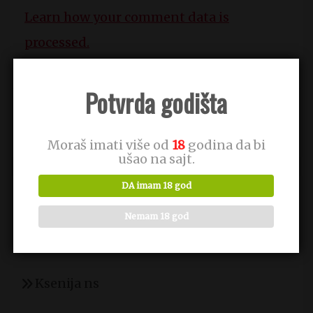
Learn how your comment data is
processed.
Potvrda godišta
Pretraga
za:
Moraš imati više od
18
godina da bi
ušao na sajt.
DA imam 18 god
CICA MACE
Nemam 18 god
Matorka za seks
Ksenija ns