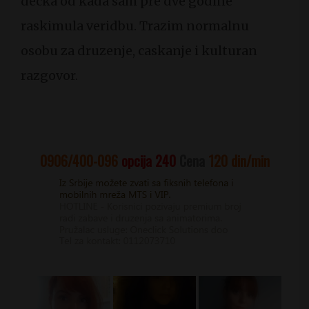
decka od kada sam pre dve godine
raskimula veridbu. Trazim normalnu
osobu za druzenje, caskanje i kulturan
razgovor.
0906/400-096
opcija 240
Cena
120
din/min