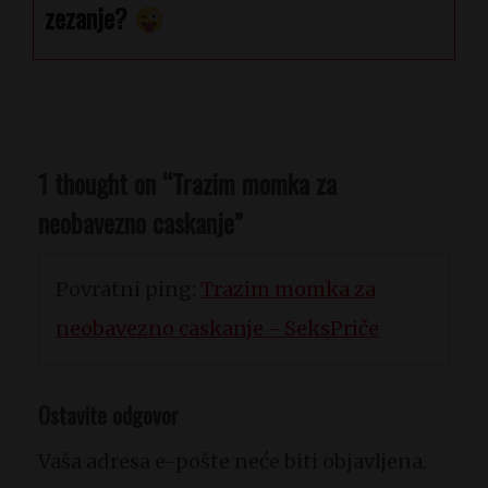
zezanje?
1 thought on “
Trazim momka za
neobavezno caskanje
”
Povratni ping:
Trazim momka za
neobavezno caskanje - SeksPriče
Ostavite odgovor
Vaša adresa e-pošte neće biti objavljena.