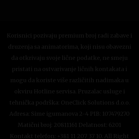
Korisnici pozivaju premium broj radi zabave i
druzenja sa animatorima, koji nisu obavezni
da otkrivaju svoje lične podatke, ne smeju
pristati na ostvarivanje ličnih kontakata i
mogu da koriste više različitih nadimaka u
okviru Hotline servisa. Pruzalac usluge i
tehnička podrška: OneClick Solutions d.o.o.
Adresa: Sime igumanova 2-4 PIB: 107479270
Matični broj: 20811161 Delatnost: 6201
Kontakt telefon: +381 11 207 37 10. All Right