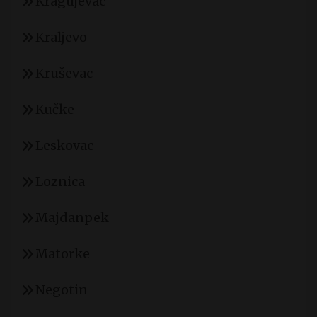
Kragujevac
Kraljevo
Kruševac
Kučke
Leskovac
Loznica
Majdanpek
Matorke
Negotin