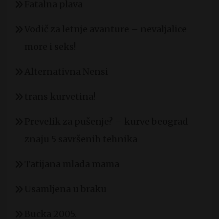
Fatalna plava
Vodič za letnje avanture – nevaljalice
more i seks!
Alternativna Nensi
trans kurvetina!
Prevelik za pušenje? – kurve beograd
znaju 5 savršenih tehnika
Tatijana mlada mama
Usamljena u braku
Bucka 2005.