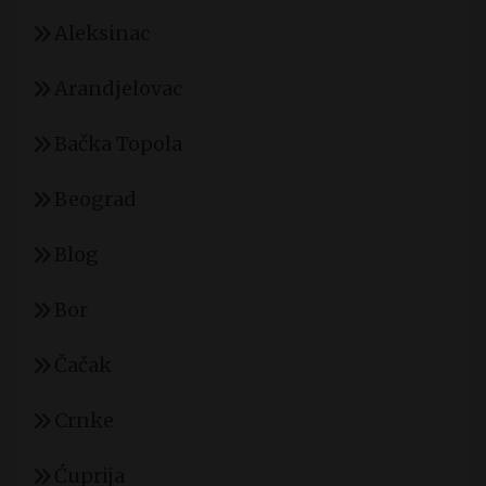
Aleksinac
Arandjelovac
Bačka Topola
Beograd
Blog
Bor
Čačak
Crnke
Ćuprija