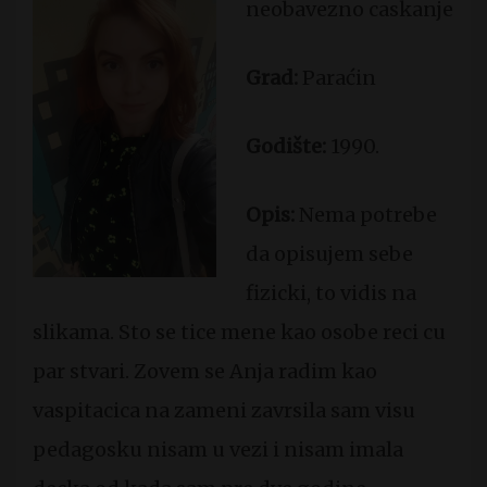
neobavezno caskanje
Grad:
Paraćin
Godište:
1990.
Opis:
Nema potrebe
da opisujem sebe
fizicki, to vidis na
slikama. Sto se tice mene kao osobe reci cu
par stvari. Zovem se Anja radim kao
vaspitacica na zameni zavrsila sam visu
pedagosku nisam u vezi i nisam imala