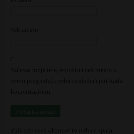
E-pošta
*
Veb mesto
Sačuvaj moje ime, e-poštu i veb mesto u
ovom pregledaču veba za sledeći put kada
komentarišem.
This site uses Akismet to reduce spam.