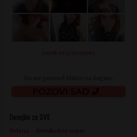
[SHOW AS SLIDESHOW]
Da me pozoveš klikni na dugme:
Devojke za SVE
Helena – devojka bez mane