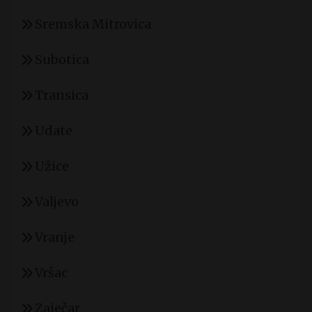
Sremska Mitrovica
Subotica
Transica
Udate
Užice
Valjevo
Vranje
Vršac
Zaječar