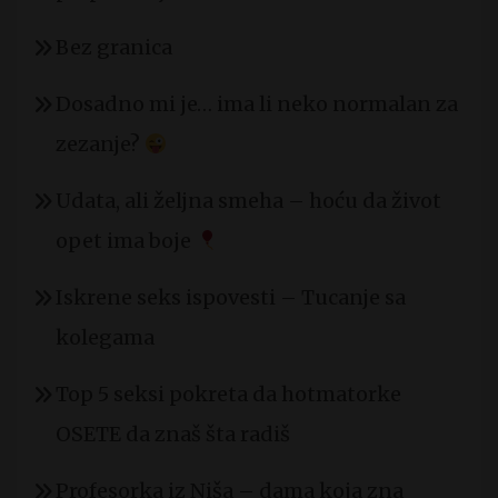
Bez granica
Dosadno mi je… ima li neko normalan za
zezanje?
Udata, ali željna smeha – hoću da život
opet ima boje
Iskrene seks ispovesti – Tucanje sa
kolegama
Top 5 seksi pokreta da hotmatorke
OSETE da znaš šta radiš
Profesorka iz Niša – dama koja zna