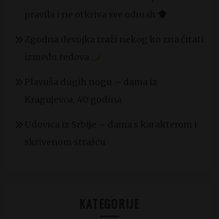
pravila i ne otkriva sve odmah
Zgodna devojka traži nekog ko zna čitati
između redova
Plavuša dugih nogu – dama iz
Kragujevca, 40 godina
Udovica iz Srbije – dama s karakterom i
skrivenom strašću
KATEGORIJE