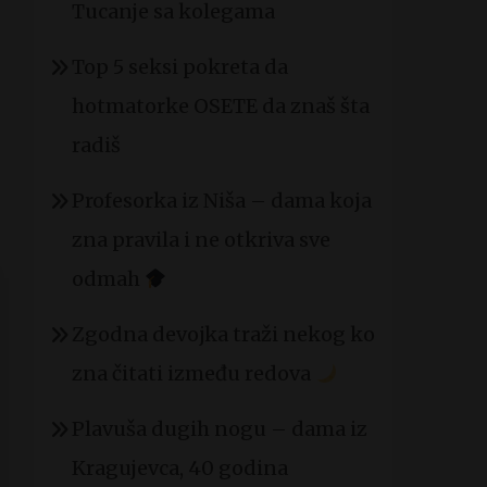
Tucanje sa kolegama
Top 5 seksi pokreta da
hotmatorke OSETE da znaš šta
radiš
Profesorka iz Niša – dama koja
zna pravila i ne otkriva sve
odmah
Zgodna devojka traži nekog ko
zna čitati između redova
Plavuša dugih nogu – dama iz
Kragujevca, 40 godina