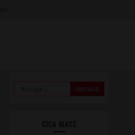
LOG
Pretraga
za:
CICA MACE