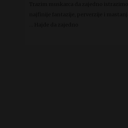
Trazim muskarca da zajedno istrazim
najfinije fantazije, perverzije i mastanj
… Hajde da zajedno