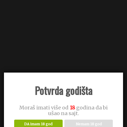
Potvrda godišta
Moraš imati više od
18
godina da bi
ušao na sajt.
DA imam 18 god
Nemam 18 god