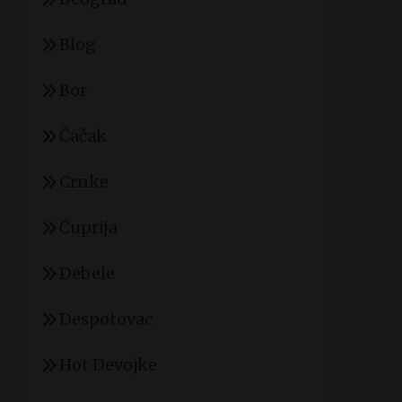
Blog
Bor
Čačak
Crnke
Ćuprija
Debele
Despotovac
Hot Devojke