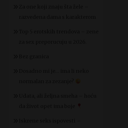
Za one koji znaju šta žele –
razvedena dama s karakterom
Top 5 erotskih trendova – zene
za sex preporucuju u 2026.
Bez granica
Dosadno mi je… ima li neko
normalan za zezanje?
Udata, ali željna smeha – hoću
da život opet ima boje
Iskrene seks ispovesti –