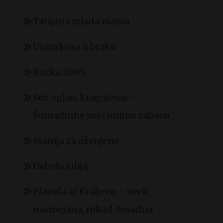
Tatijana mlada mama
Usamljena u braku
Bucka 2005.
Sex oglasi kragujevac –
Šumadinke vole online zabavu
Stanija za oženjene
Debela Julija
Plavuša iz Kraljeva – uvek
nasmejana, nikad dosadna