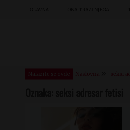
Skip
GLAVNA
ONA TRAZI NJEGA
to
content
Nalazite se ovde
Naslovna
seksi ad
Oznaka:
seksi adresar fetisi