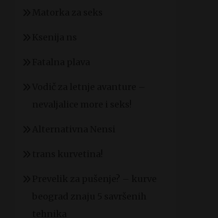
Matorka za seks
Ksenija ns
Fatalna plava
Vodič za letnje avanture –
nevaljalice more i seks!
Alternativna Nensi
trans kurvetina!
Prevelik za pušenje? – kurve
beograd znaju 5 savršenih
tehnika