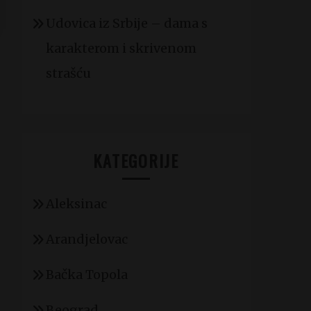
Udovica iz Srbije – dama s
karakterom i skrivenom
strašću
KATEGORIJE
Aleksinac
Arandjelovac
Bačka Topola
Beograd